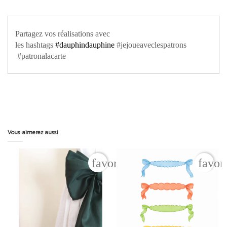
Partagez vos réalisations avec
les hashtags
#dauphindauphine
#jejoueaveclespatrons
#patronalacarte
Vous aimerez aussi
favorite_border
favor