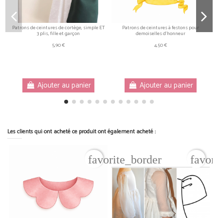
Patrons de ceintures de cortège, simple ET
Patrons de ceintures à festons pour
3 plis, fille et garçon
demoiselles d'honneur
5,90 €
4,50 €
Ajouter au panier
Ajouter au panier
Les clients qui ont acheté ce produit ont également acheté :
favorite_border
favor