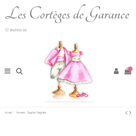
Les Cortèges de Garance
Wishlist (
0
)
0
Accueil
Verveine - Dauphin-Dauphine