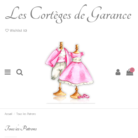
Les Cortèges de Garance
Wishlist (
0
)
0
Accueil
Tous les Patrons
Tous les Patrons