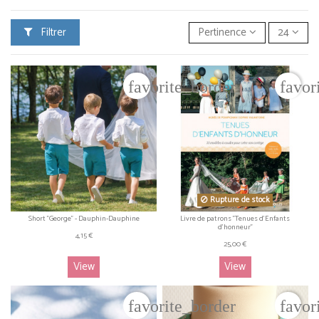
Filtrer
Pertinence
24
favorite_border
favor
Rupture de stock
Short "George" - Dauphin-Dauphine
Livre de patrons "Tenues d'Enfants
d'honneur"
4,15 €
25,00 €
View
View
favorite_border
favor