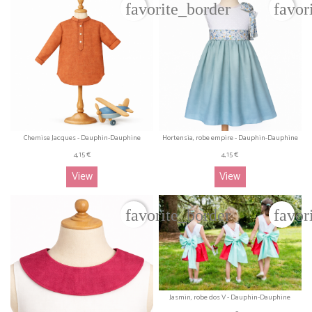
favorite_border
favor
Chemise Jacques - Dauphin-Dauphine
Hortensia, robe empire - Dauphin-Dauphine
4,15 €
4,15 €
View
View
favorite_border
favor
Jasmin, robe dos V - Dauphin-Dauphine