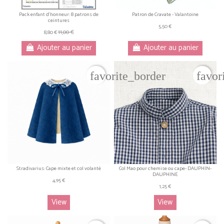
Pack enfant d'honneur: 8 patrons de
Patron de Cravate - Valantoine
ceintures
5,50 €
11,00 €
8,80 €
Ajouter au panier
Ajouter au panier
favorite_border
favor
Stradivarius: Cape mixte et col volanté
Col Mao pour chemise ou cape- DAUPHIN-
DAUPHINE
4,95 €
1,25 €
View
View