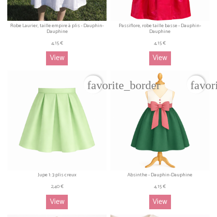
Robe Laurier, taille empire à plis - Dauphin-
Passiflore, robe taille basse - Dauphin-
Dauphine
Dauphine
4,15 €
4,15 €
View
View
favorite_border
favor
Jupe 1: 3 plis creux
Absinthe - Dauphin-Dauphine
2,40 €
4,15 €
View
View