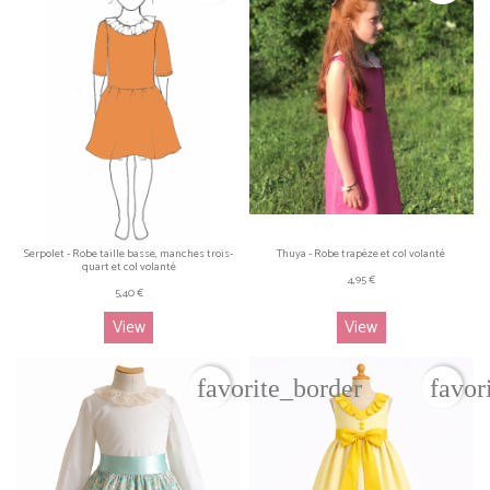
Serpolet - Robe taille basse, manches trois-
Thuya - Robe trapèze et col volanté
quart et col volanté
4,95 €
5,40 €
View
View
favorite_border
favor