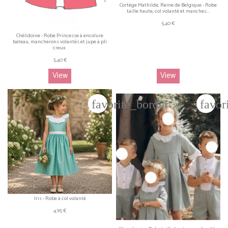
Cortège Mathilde, Reine de Belgique - Robe
taille haute, col volanté et manches...
5,40 €
Chélidoine - Robe Princesse à encolure
bateau, mancherons volantés et jupe à pli
creux.
5,40 €
View
View
favorite_border
favor
Iris - Robe à col volanté
4,95 €