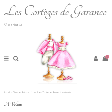
Les Cortèges de Garance
Wishlist (
0
)
0
Accueil
Tous les Patrons
Les filles: Toutes les Robes
A Volants
A Volants