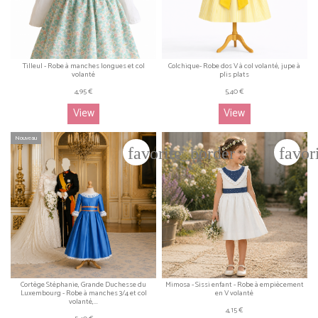
Tilleul - Robe à manches longues et col
Colchique- Robe dos V à col volanté, jupe à
volanté
plis plats
4,95 €
5,40 €
View
View
Nouveau
favorite_border
favor
Cortège Stéphanie, Grande Duchesse du
Mimosa - Sissi enfant - Robe à empiècement
Luxembourg - Robe à manches 3/4 et col
en V volanté
volanté,...
4,15 €