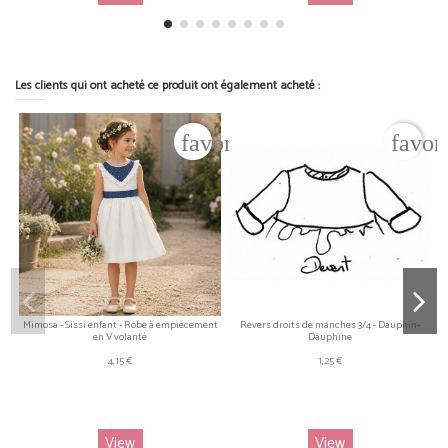
Les clients qui ont acheté ce produit ont également acheté :
favorite_border
favor
Mimosa - Sissi enfant - Robe à empiècement
Revers droits de manches 3/4 - Dauphin-
en V volanté
Dauphine
4,15 €
1,25 €
M
View
View