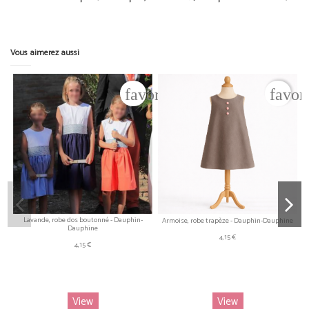
Vous aimerez aussi
favorite_border
favor
Lavande, robe dos boutonné - Dauphin-
Armoise, robe trapèze - Dauphin-Dauphine
Dauphine
4,15 €
4,15 €
View
View