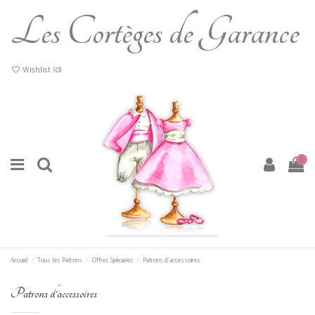
Les Cortèges de Garance
Wishlist (
0
)
0
Accueil
Tous les Patrons
Offres Spéciales
Patrons d'accessoires
Patrons d'accessoires