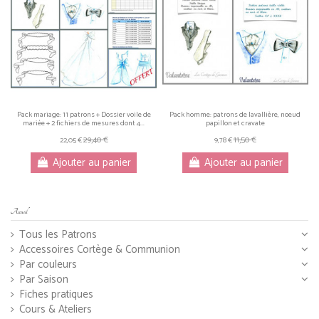
Pack mariage: 11 patrons + Dossier voile de
Pack homme: patrons de lavallière, noeud
mariée + 2 fichiers de mesures dont 4...
papillon et cravate
29,40 €
11,50 €
22,05 €
9,78 €
Ajouter au panier
Ajouter au panier
Accueil
Tous les Patrons
Accessoires Cortège & Communion
Par couleurs
Par Saison
Fiches pratiques
Cours & Ateliers