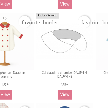
View
View
Exclusivité web !
favorite_border
favorite_b
phonse - Dauphin-
Col claudine chemise- DAUPHIN-
Che
Dauphine
DAUPHINE
4,15 €
1,25 €
View
View