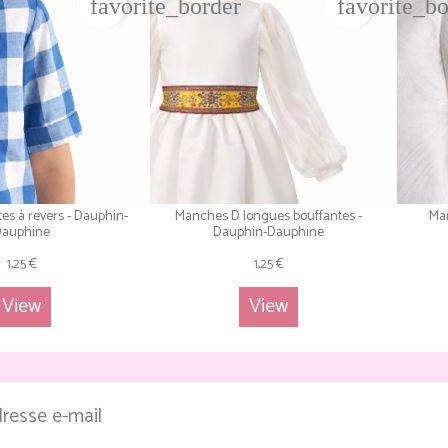
favorite_border
favorite_b
es à revers - Dauphin-
Manches D longues bouffantes -
Man
Dauphine
Dauphin-Dauphine
1,25 €
1,25 €
View
View