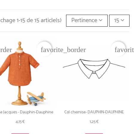
ichage 1-15 de 15 article(s)
Pertinence
15
order
favorite_border
favori
e Jacques - Dauphin-Dauphine
Col chemise- DAUPHIN-DAUPHINE
4,15 €
1,25 €