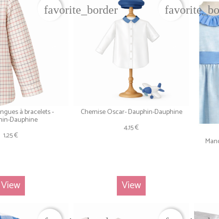
favorite_border
favorite_b
ngues à bracelets -
Chemise Oscar- Dauphin-Dauphine
hin-Dauphine
4,15 €
1,25 €
Manc
View
View