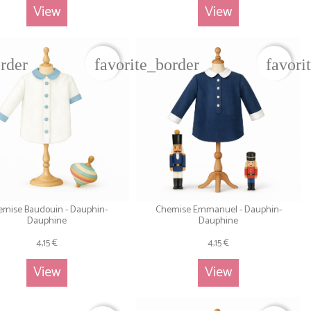
View
View
order
favorite_border
favori
mise Baudouin - Dauphin-
Chemise Emmanuel - Dauphin-
Dauphine
Dauphine
4,15 €
4,15 €
View
View