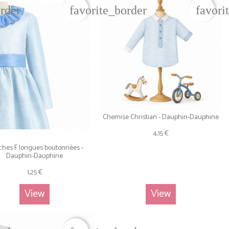
order
favorite_border
favori
Chemise Christian - Dauphin-Dauphine
4,15 €
hes F longues boutonnées -
Dauphin-Dauphine
1,25 €
View
View