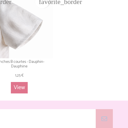
order
favorite_border
ches B courtes - Dauphin-
Dauphine
1,25 €
View