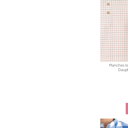
Manches lo
Daup