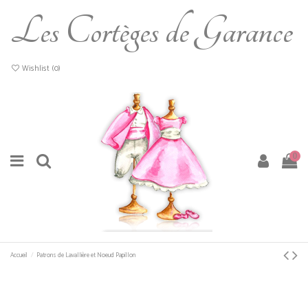
Les Cortèges de Garance
Wishlist (
0
)
0
Accueil
Patrons de Lavallière et Noeud Papillon