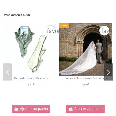
Vous aimerez aussi
Promo !
favorite_border
favor
Patron de Cravate - Valantoine
Dossier voiles de mariée (Valantoine)
5,50 €
6,50 €
Ajouter au panier
Ajouter au panier