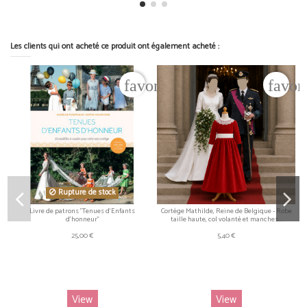
Les clients qui ont acheté ce produit ont également acheté :
favorite_border
favor
Rupture de stock
Livre de patrons "Tenues d'Enfants
Cortège Mathilde, Reine de Belgique - Robe
d'honneur"
taille haute, col volanté et manches...
25,00 €
5,40 €
View
View