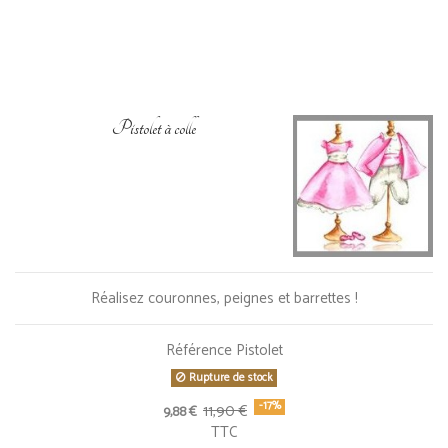
Pistolet à colle
Réalisez couronnes, peignes et barrettes !
Référence
Pistolet
Rupture de stock
-17%
11,90 €
9,88 €
TTC