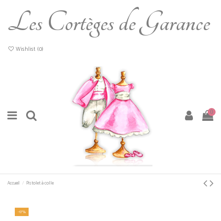
Les Cortèges de Garance
Wishlist (
0
)
0
Accueil
Pistolet à colle
-17%