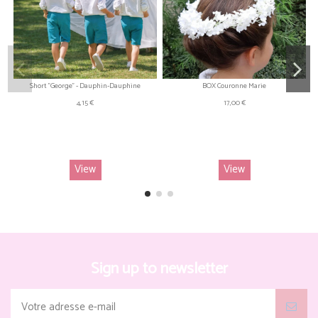
Short "George" - Dauphin-Dauphine
BOX Couronne Marie
4,15 €
17,00 €
View
View
Sign up to newsletter