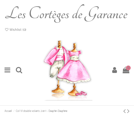
Les Cortèges de Garance
Wishlist (
0
)
0
Accueil
Col VI double volants 2 en 1 - Dauphin-Dauphine