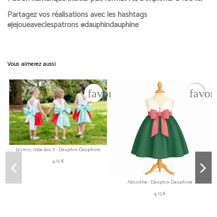
Partagez vos réalisations avec les hashtags
#jejoueaveclespatrons #dauphindauphine
Vous aimerez aussi
favorite_border
favor
Jasmin, robe dos V - Dauphin-Dauphine
4,15 €
Absinthe - Dauphin-Dauphine
4,15 €