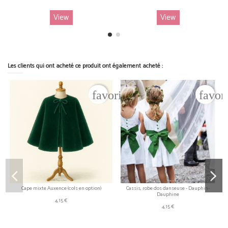
View
View
Les clients qui ont acheté ce produit ont également acheté :
favorite_border
favor
Cape mixte Auxence (cols en option)
Cassis, robe dos danseuse - Dauphin-
Dauphine
4,15 €
4,15 €