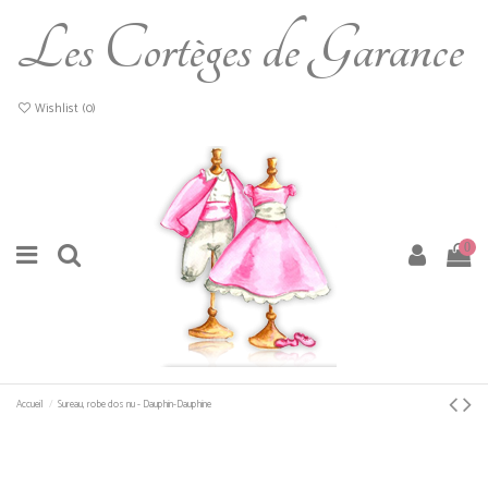
Les Cortèges de Garance
Wishlist (
0
)
0
Accueil
Sureau, robe dos nu - Dauphin-Dauphine