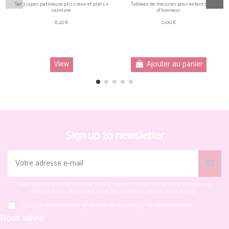
Set 3 jupes patineuse plis creux et plats +
Tableau de mesures pour enfants
ceinture
d'honneur
8,20 €
0,00 €
View
Ajouter au panier
Sign up to newsletter
Vous pouvez vous désinscrire à tout moment. Vous trouverez pour cela nos
informations de contact dans les conditions d'utilisation du site.
J'accepte les conditions générales et la politique de confidentialité
Nous suivre