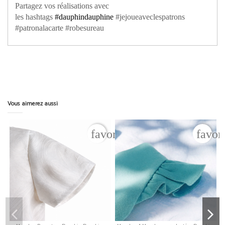
Partagez vos réalisations avec
les hashtags
#dauphindauphine
#jejoueaveclespatrons
#patronalacarte #robesureau
Vous aimerez aussi
favorite_border
favor