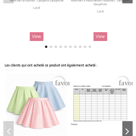
Manches B courtes - Dauphin-Dauphine
Manches A Mancherons volantés - Dauphin-
Dauphine
1,25 €
1,25 €
View
View
Les clients qui ont acheté ce produit ont également acheté :
favorite_border
favor